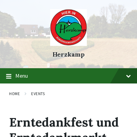
Skip
Skip
Skip
to
to
to
content
main
footer
navigation
Herzkamp
Menu
HOME
EVENTS
Erntedankfest und