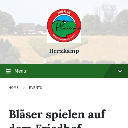
Skip
Skip
Skip
to
to
to
content
main
footer
navigation
Herzkamp
Menu
HOME
EVENTS
Bläser spielen auf