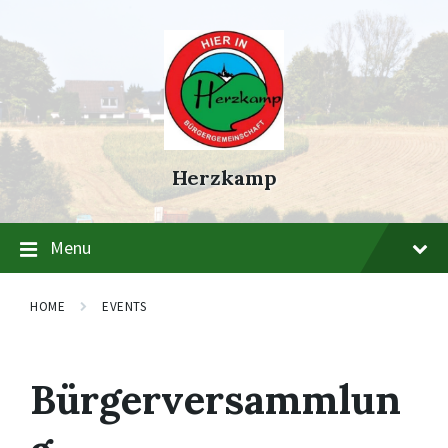
Skip
Skip
Skip
to
to
to
content
main
footer
navigation
Herzkamp
Menu
HOME
EVENTS
Bürgerversammlun