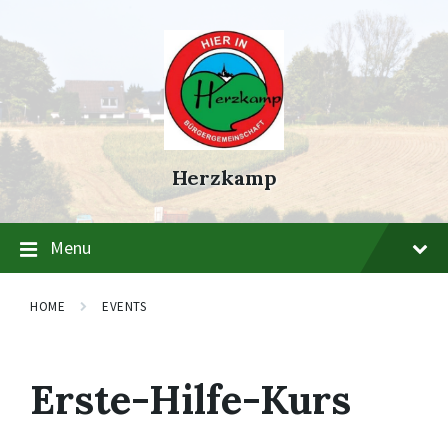
Skip
Skip
Skip
to
to
to
content
main
footer
navigation
Herzkamp
Menu
HOME
EVENTS
Erste-Hilfe-Kurs