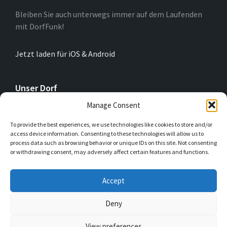
Bleiben Sie auch unterwegs immer auf dem Laufenden
mit DorfFunk!
Jetzt laden für iOS & Android
Unser Dorf
Manage Consent
Herzkamp bedeutet Wohlfühlen, ländliche Idylle, gutes
To provide the best experiences, we use technologies like cookies to store and/or
Miteinander und vieles mehr. Lasst uns gemeinsam noch
access device information. Consenting to these technologies will allow us to
mehr bewegen und näher zusammenkommen für eine
process data such as browsing behavior or unique IDs on this site. Not consenting
herzliche Zukunft.
or withdrawing consent, may adversely affect certain features and functions.
Accept
Email
Facebook
Instagram
Deny
View preferences