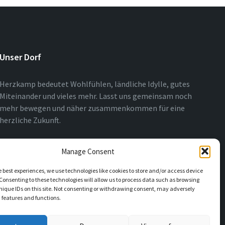
Unser Dorf
Herzkamp bedeutet Wohlfühlen, ländliche Idylle, gutes
Miteinander und vieles mehr. Lasst uns gemeinsam noch
mehr bewegen und näher zusammenkommen für eine
herzliche Zukunft.
Manage Consent
e best experiences, we use technologies like cookies to store and/or access device
Consenting to these technologies will allow us to process data such as browsing
nique IDs on this site. Not consenting or withdrawing consent, may adversely
n features and functions.