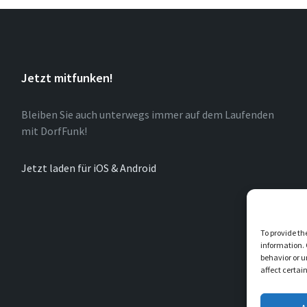
Jetzt mitfunken!
Bleiben Sie auch unterwegs immer auf dem Laufenden
mit DorfFunk!
Jetzt laden für iOS & Android
To provide th
information. 
behavior or u
affect certai