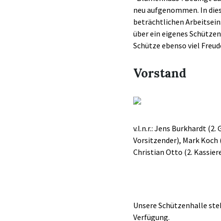
neu aufgenommen. In dies
beträchtlichen Arbeitsein
über ein eigenes Schütze
Schütze ebenso viel Freud
Vorstand
v.l.n.r.: Jens Burkhardt (
Vorsitzender), Mark Koch (
Christian Otto (2. Kassiere
Unsere Schützenhalle steh
Verfügung.