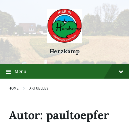
Skip
Skip
Skip
to
to
to
content
main
footer
navigation
Herzkamp
Menu
HOME
AKTUELLES
Autor:
paultoepfer