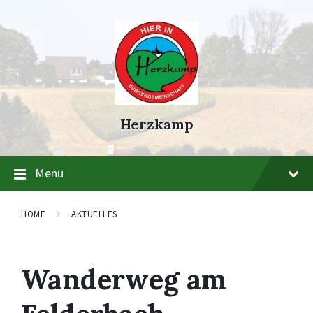
Skip
Skip
Skip
to
to
to
content
main
footer
navigation
Herzkamp
Menu
HOME
AKTUELLES
Wanderweg am