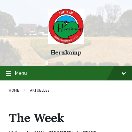
Skip
Skip
Skip
to
to
to
content
main
footer
navigation
Herzkamp
Menu
HOME
AKTUELLES
The Week